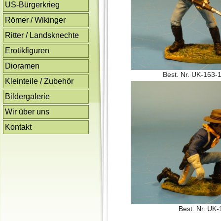
US-Bürgerkrieg
Römer / Wikinger
Ritter / Landsknechte
Erotikfiguren
Dioramen
Best. Nr. UK-163-
Kleinteile / Zubehör
Bildergalerie
Wir über uns
Kontakt
Best. Nr. UK-